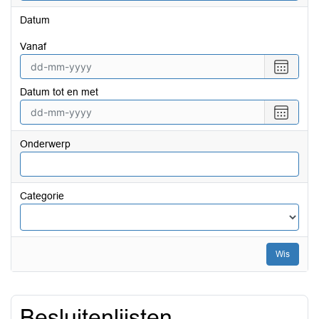
Datum
vanaf
Selecte
een
Datum tot en met
datum
vanaf
Selecte
een
datum
Onderwerp
tot
en
met
Categorie
Wis
Besluitenlijsten