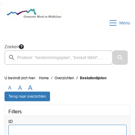
Ga naar de inhoud van deze pagina
Ga naar het zoeken
Ga naar het menu
Menu
Zoeken
U bevindt zich hier:
Home
Overzichten
Besluitenlijsten
A
A
A
Terug naar overzichten
Filters
ID