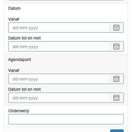
Datum
vanaf
Selecte
een
Datum tot en met
datum
vanaf
Selecte
een
datum
Agendapunt
tot
en
vanaf
met
Selecte
een
Datum tot en met
datum
vanaf
Selecte
een
datum
Onderwerp
tot
en
met