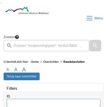
Ga naar de inhoud van deze pagina
Ga naar het zoeken
Ga naar het menu
Menu
Zoeken
U bevindt zich hier:
Home
Overzichten
Raadsbesluiten
A
A
A
Terug naar overzichten
Filters
ID