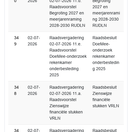
0
2026
02-07-2026 11.d.
Begroting
Raadsvoorstel
2027 en
Begroting 2027 en
meerjarenrami
meerjarenraming
ng 2028-2030
2028-2030 RUDLN
RUDLN
34
02-07-
Raadsvergadering
Raadsbesluit
9
2026
02-07-2026 11.e.
DoeMee-
Raadsvoorstel
onderzoek
DoeMee-onderzoek
rekenkamer
rekenkamer
onderbestedin
onderbesteding
g 2025
2025
34
02-07-
Raadsvergadering
Raadsbesluit
8
2026
02-07-2026 11.a.
Zienswijze
Raadsvoorstel
financiële
Zienswijze
stukken VRLN
financiële stukken
VRLN
34
02-07-
Raadsvergadering
Raadsbesluit