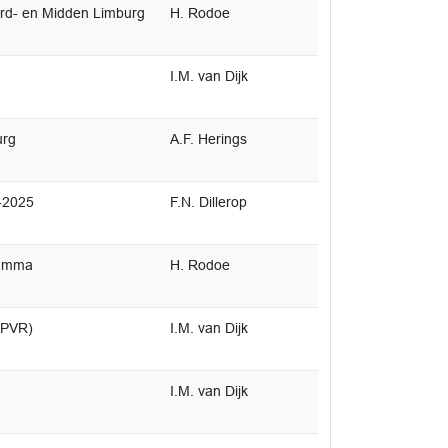
rd- en Midden Limburg
H. Rodoe
I.M. van Dijk
urg
A.F. Herings
-2025
F.N. Dillerop
ramma
H. Rodoe
NPVR)
I.M. van Dijk
I.M. van Dijk