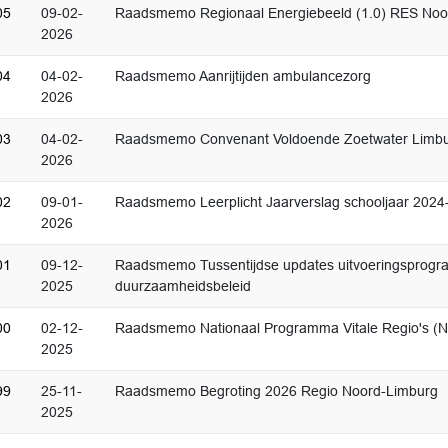
05
09-02-
Raadsmemo Regionaal Energiebeeld (1.0) RES Noo
2026
04
04-02-
Raadsmemo Aanrijtijden ambulancezorg
2026
03
04-02-
Raadsmemo Convenant Voldoende Zoetwater Limb
2026
02
09-01-
Raadsmemo Leerplicht Jaarverslag schooljaar 2024
2026
01
09-12-
Raadsmemo Tussentijdse updates uitvoeringsprog
2025
duurzaamheidsbeleid
00
02-12-
Raadsmemo Nationaal Programma Vitale Regio's (
2025
99
25-11-
Raadsmemo Begroting 2026 Regio Noord-Limburg
2025