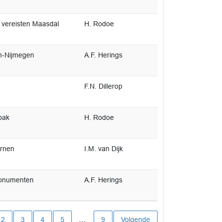
vereisten Maasdal
H. Rodoe
m-Nijmegen
A.F. Herings
F.N. Dillerop
pak
H. Rodoe
rnen
I.M. van Dijk
monumenten
A.F. Herings
ige pagina
2
3
4
5
…
9
Volgende