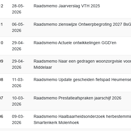
12
28-05-
Raadsmemo Jaarverslag VTH 2025
2026
11
06-05-
Raadsmemo zienswijze Ontwerpbegroting 2027 Bs
2026
10
29-04-
Raadsmemo Actuele ontwikkelingen GGD’en
2026
09
29-04-
Raadsmemo Naar een gedragen woonzorgvisie voo
2026
Middelaar
08
11-03-
Raadsmemo Update gescheiden fietspad Heumens
2026
07
10-03-
Raadsmemo Prestatieafspraken jaarschijf 2026
2026
06
09-03-
Raadsmemo Haalbaarheidsonderzoek herbestemmin
2026
Smartenkerk Molenhoek