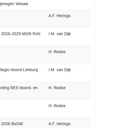
Nijmegen Veluwe
A.F. Herings
ng 2026-2029 MGR RvN
I.M. van Dijk
H. Rodoe
Regio Noord-Limburg
I.M. van Dijk
oting RES Noord- en
H. Rodoe
H. Rodoe
g 2026 BsGW
A.F. Herings