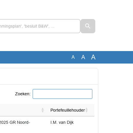
A
A
A
Zoeken:
Portefeuillehouder
2025 GR Noord-
I.M. van Dijk