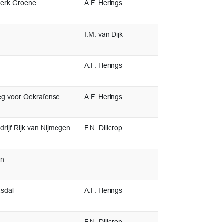
erk Groene
A.F. Herings
I.M. van Dijk
A.F. Herings
eg voor Oekraïense
A.F. Herings
ijf Rijk van Nijmegen
F.N. Dillerop
en
sdal
A.F. Herings
F.N. Dillerop