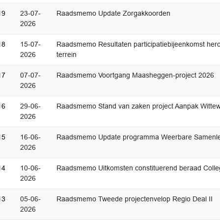
19
23-07-
Raadsmemo Update Zorgakkoorden
2026
18
15-07-
Raadsmemo Resultaten participatiebijeenkomst heron
2026
terrein
17
07-07-
Raadsmemo Voortgang Maasheggen-project 2026
2026
16
29-06-
Raadsmemo Stand van zaken project Aanpak Witte
2026
15
16-06-
Raadsmemo Update programma Weerbare Samenle
2026
14
10-06-
Raadsmemo Uitkomsten constituerend beraad Coll
2026
13
05-06-
Raadsmemo Tweede projectenvelop Regio Deal II
2026