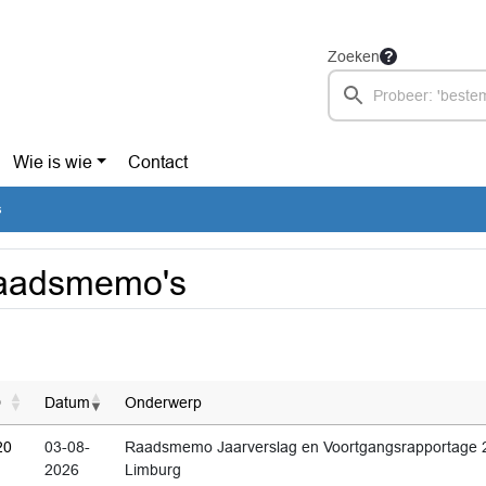
Zoeken
Wie is wie
Contact
s
aadsmemo's
D
Datum
Onderwerp
20
03-08-
Raadsmemo Jaarverslag en Voortgangsrapportage 
2026
Limburg