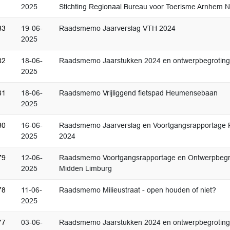
2025
Stichting Regionaal Bureau voor Toerisme Arnhem 
83
19-06-
Raadsmemo Jaarverslag VTH 2024
2025
82
18-06-
Raadsmemo Jaarstukken 2024 en ontwerpbegroti
2025
81
18-06-
Raadsmemo Vrijliggend fietspad Heumensebaan
2025
80
16-06-
Raadsmemo Jaarverslag en Voortgangsrapportage 
2025
2024
79
12-06-
Raadsmemo Voortgangsrapportage en Ontwerpbegr
2025
Midden Limburg
78
11-06-
Raadsmemo Milieustraat - open houden of niet?
2025
77
03-06-
Raadsmemo Jaarstukken 2024 en ontwerpbegrotin