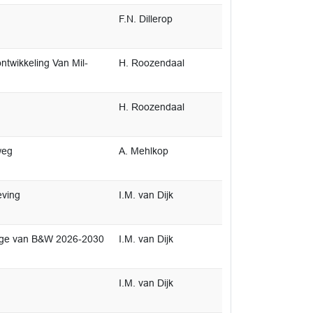
F.N. Dillerop
twikkeling Van Mil-
H. Roozendaal
H. Roozendaal
weg
A. Mehlkop
ving
I.M. van Dijk
ege van B&W 2026-2030
I.M. van Dijk
I.M. van Dijk