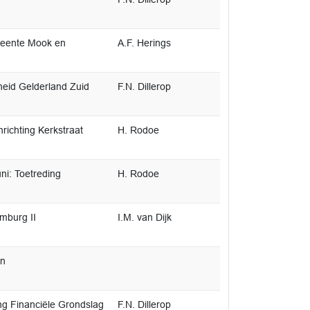
meente Mook en
A.F. Herings
eid Gelderland Zuid
F.N. Dillerop
ichting Kerkstraat
H. Rodoe
i: Toetreding
H. Rodoe
mburg II
I.M. van Dijk
en
g Financiële Grondslag
F.N. Dillerop