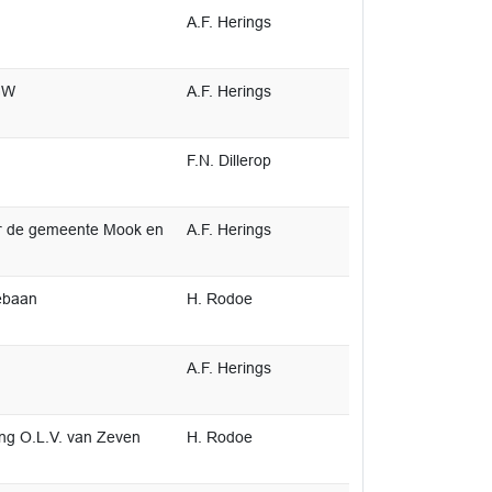
A.F. Herings
GW
A.F. Herings
F.N. Dillerop
r de gemeente Mook en
A.F. Herings
ebaan
H. Rodoe
A.F. Herings
g O.L.V. van Zeven
H. Rodoe