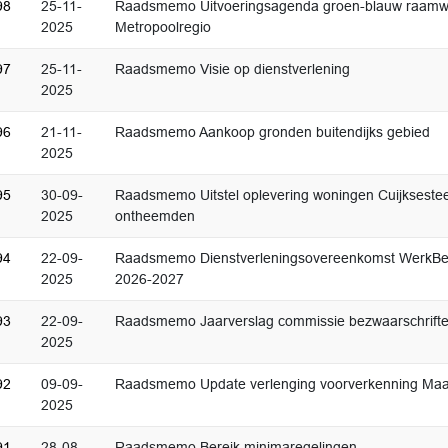
98
25-11-
Raadsmemo Uitvoeringsagenda groen-blauw raamw
2025
Metropoolregio
97
25-11-
Raadsmemo Visie op dienstverlening
2025
96
21-11-
Raadsmemo Aankoop gronden buitendijks gebied
2025
95
30-09-
Raadsmemo Uitstel oplevering woningen Cuijkseste
2025
ontheemden
94
22-09-
Raadsmemo Dienstverleningsovereenkomst WerkBedr
2025
2026-2027
93
22-09-
Raadsmemo Jaarverslag commissie bezwaarschrift
2025
92
09-09-
Raadsmemo Update verlenging voorverkenning Maa
2025
91
28-08-
Raadsmemo Bereik minimaregelingen