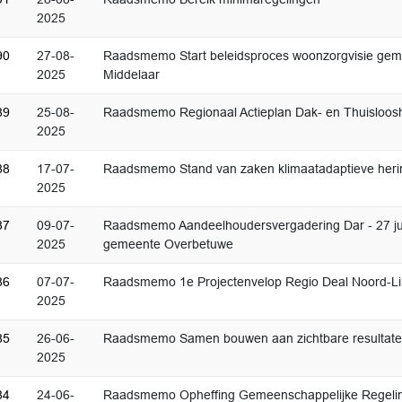
2025
90
27-08-
Raadsmemo Start beleidsproces woonzorgvisie ge
2025
Middelaar
89
25-08-
Raadsmemo Regionaal Actieplan Dak- en Thuisloosh
2025
88
17-07-
Raadsmemo Stand van zaken klimaatadaptieve herinr
2025
87
09-07-
Raadsmemo Aandeelhoudersvergadering Dar - 27 jun
2025
gemeente Overbetuwe
86
07-07-
Raadsmemo 1e Projectenvelop Regio Deal Noord-Li
2025
85
26-06-
Raadsmemo Samen bouwen aan zichtbare resultat
2025
84
24-06-
Raadsmemo Opheffing Gemeenschappelijke Regelin