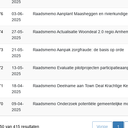
2025
76
03-06-
Raadsmemo Aanplant Maasheggen en rivierkundige 
2025
74
27-05-
Raadsmemo Actualisatie Woondeal 2.0 regio Arnhe
2025
73
21-05-
Raadsmemo Aanpak zorgfraude: de basis op orde
2025
72
13-05-
Raadsmemo Evaluatie pilotprojecten participatieaan
2025
71
18-04-
Raadsmemo Deelname aan Town Deal Krachtige Ke
2025
70
09-04-
Raadsmemo Onderzoek potentiële gemeentelijke 
2025
Huid
 50 van 415 resultaten
Vorige
1